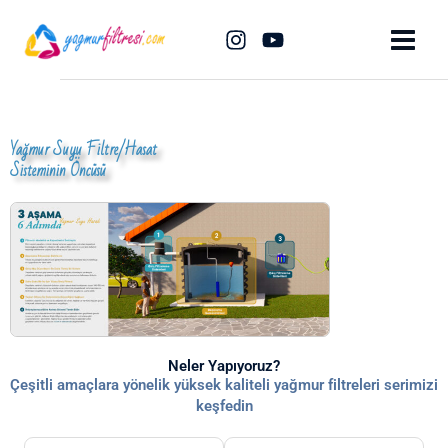
İçeriğe
atla
Yağmur Suyu Filtre/Hasat
Sisteminin Öncüsü
Neler Yapıyoruz?
Çeşitli amaçlara yönelik yüksek kaliteli yağmur filtreleri serimizi
keşfedin