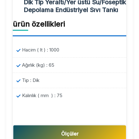
Dik Tip Yeraltı/Yer üstü Su/Foseptik
Depolama Endüstriyel Sıvı Tankı
ürün özellikleri
Hacim ( lt ) : 1000
Ağırlık (kg) : 65
Tip : Dik
Kalınlık ( mm ) : 75
Ölçüler