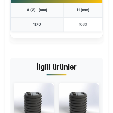
A (Ø) (mm)
H (mm)
1170
1060
İlgili ürünler