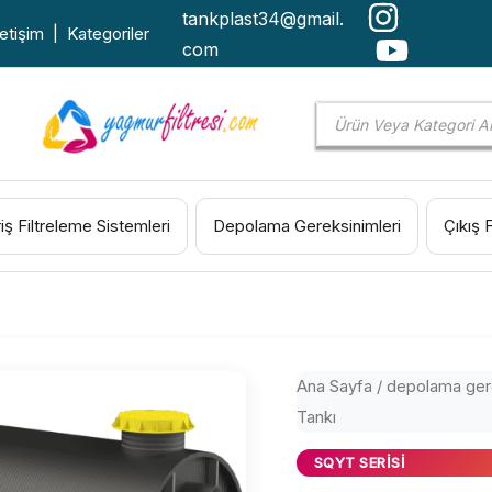
tankplast34@gmail.
letişim
|
Kategoriler
com
Products
search
riş Filtreleme Sistemleri
Depolama Gereksinimleri
Çıkış 
Ana Sayfa
/
depolama gere
Tankı
SQYT SERISI