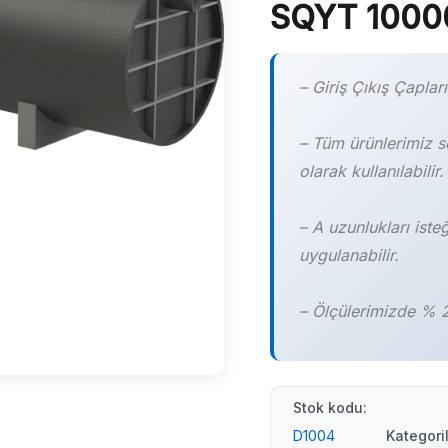
SQYT 10000
– Giriş Çıkış Çaplar
– Tüm ürünlerimiz s
olarak kullanılabilir.
– A uzunlukları iste
uygulanabilir.
– Ölçülerimizde % 2
Stok kodu:
D1004
Kategori