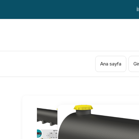
İçeriğe
İ
atla
Ana sayfa
Gi