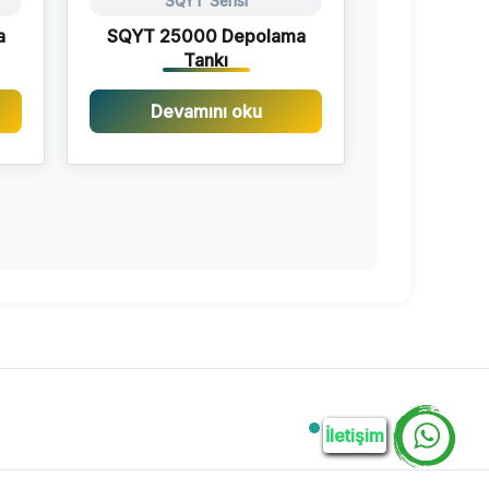
SQYT Serisi
a
SQYT 25000 Depolama
Tankı
Devamını oku
İletişim