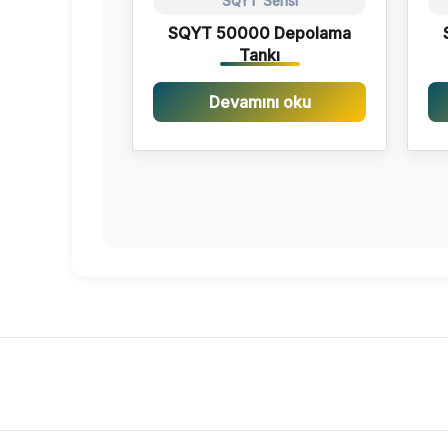
SQYT Serisi
SQYT 50000 Depolama
Tankı
Devamını oku