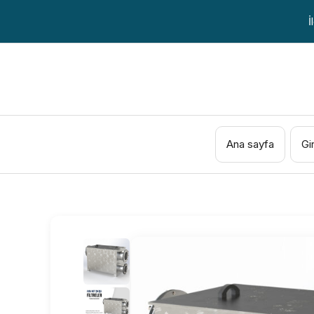
İçeriğe
İ
atla
Ana sayfa
Gi