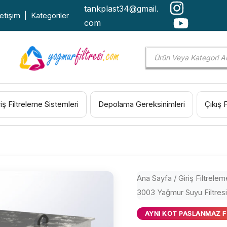
tankplast34@gmail.
letişim
|
Kategoriler
com
Products
search
riş Filtreleme Sistemleri
Depolama Gereksinimleri
Çıkış 
Ana Sayfa
/
Giriş Filtrelem
3003 Yağmur Suyu Filtresi
AYNI KOT PASLANMAZ F