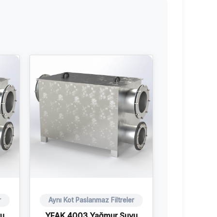
r
Aynı Kot Paslanmaz Filtreler
u
YFAK 4003 Yağmur Suyu