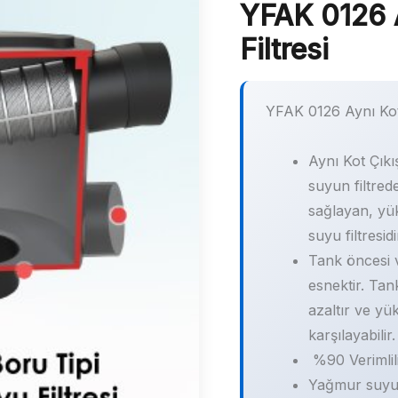
YFAK 0126 
Filtresi
YFAK 0126 Aynı Kot
Aynı Kot Çıkış
suyun filtred
sağlayan, yük
suyu filtresidi
Tank öncesi v
esnektir. Tan
azaltır ve yük
karşılayabilir.
%90 Verimlil
Yağmur suyu h