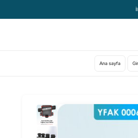
İçeriğe
İ
atla
Ana sayfa
Gi