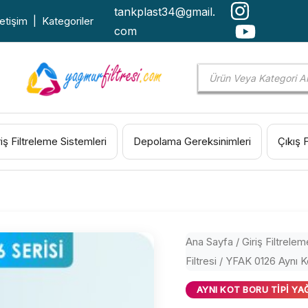
tankplast34@gmail.
letişim
|
Kategoriler
com
Products
search
riş Filtreleme Sistemleri
Depolama Gereksinimleri
Çıkış 
Ana Sayfa
/
Giriş Filtrelem
Filtresi
/ YFAK 0126 Aynı Ko
AYNI KOT BORU TIPI YA