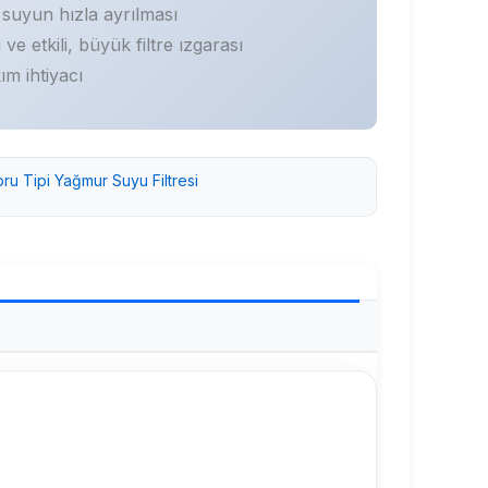
 suyun hızla ayrılması
 ve etkili, büyük filtre ızgarası
m ihtiyacı
oru Tipi Yağmur Suyu Filtresi