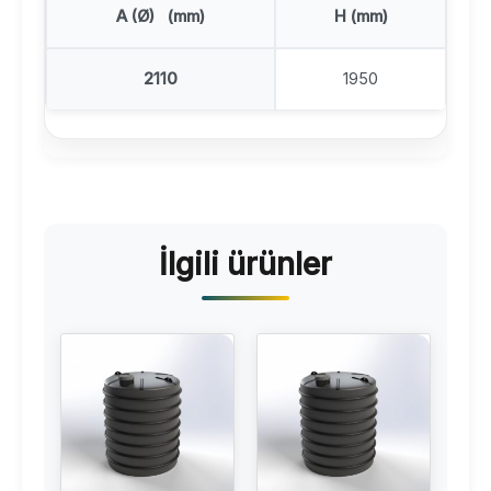
A (Ø) (mm)
H (mm)
2110
1950
İlgili ürünler